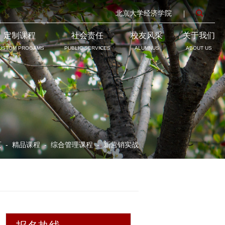
北京大学经济学院
定制课程
社会责任
校友风采
关于我们
USTOM PROGAMS
PUBLIC SERVICES
ALUMNUS
ABOUT US
页
-
精品课程
-
综合管理课程
-
新营销实战